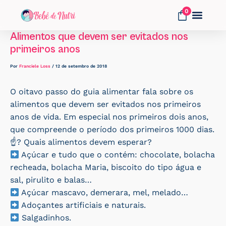
Ir
0
para
o
Alimentos que devem ser evitados nos
Fale Conosco
conteúdo
primeiros anos
Por
Franciele Loss
/
12 de setembro de 2018
O oitavo passo do guia alimentar fala sobre os
alimentos que devem ser evitados nos primeiros
anos de vida. Em especial nos primeiros dois anos,
que compreende o período dos primeiros 1000 dias.
☝? Quais alimentos devem esperar?
Açúcar e tudo que o contém: chocolate, bolacha
recheada, bolacha Maria, biscoito do tipo água e
sal, pirulito e balas…
Açúcar mascavo, demerara, mel, melado…
Adoçantes artificiais e naturais.
Salgadinhos.