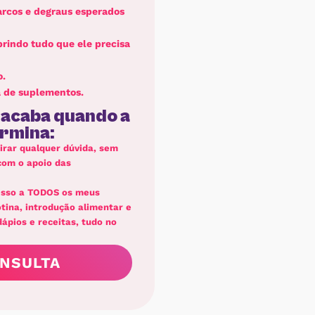
marcos e degraus esperados
prindo tudo que ele precisa
o.
a de suplementos.
 acaba quando a
ermina:
irar qualquer dúvida, sem
 com o apoio das
esso a TODOS os meus
ina, introdução alimentar e
ápios e receitas, tudo no
NSULTA