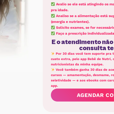
Avalio se ele está atingindo os 
pra idade.
Analiso se a alimentação está su
(energia e nutrientes).
Solicito exames, se for necessári
Faço a prescrição individualizad
E o atendimento não
consulta t
Por 30 dias você tem suporte pra t
custo extra, pelo app Bebê de Nutri,
nutricionistas da minha equipe.
Você também ganha 30 dias de ac
cursos — amamentação, desmame, rot
seletividade — e aos ebooks com card
app.
AGENDAR CO