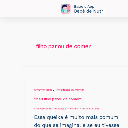
Ir
Baixe o App
Bebê de Nutri
para
o
conteúdo
filho parou de comer
,
Amamentação
Introdução Alimentar
“Meu filho parou de comer!”
Amamentação
,
Introdução Alimentar
/
Franciele Loss
Essa queixa é muito mais comum
do que se imagina, e se eu tivesse