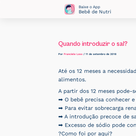
Ir
Baixe o App
Bebê de Nutri
para
o
conteúdo
Quando introduzir o sal?
Por
Franciele Loss
/
11 de setembro de 2018
Até os 12 meses a necessidad
alimentos.
A partir dos 12 meses pode-se
➡ O bebê precisa conhecer e 
➡ Para evitar sobrecarga ren
➡ A introdução precoce de s
➡ Excesso de sódio pode cont
?Como foi por aqui?