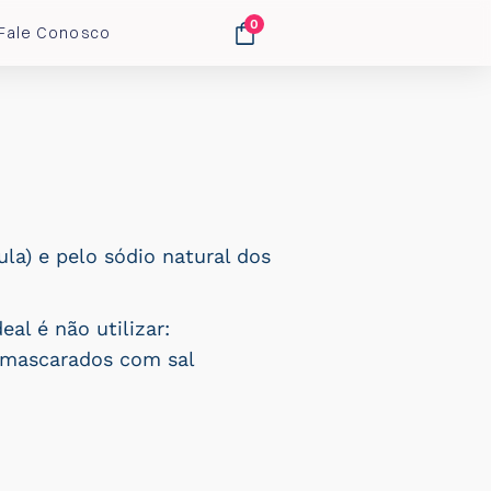
0
Fale Conosco
la) e pelo sódio natural dos
al é não utilizar:
o mascarados com sal